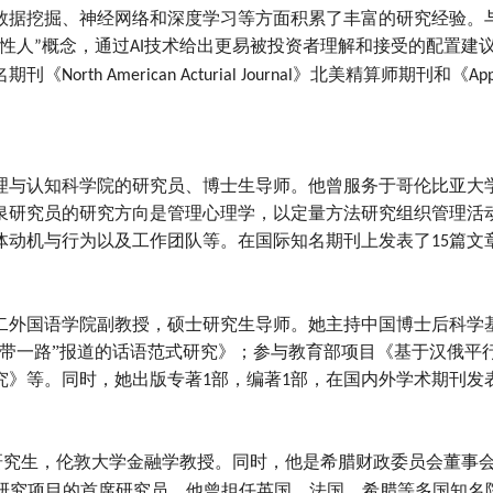
数据挖掘、神经网络和深度学习等方面积累了丰富的研究经验。
性人
概念，通过
技术给出更易被投资者理解和接受的配置建
”
AI
名期刊《
》北美精算师期刊和《
North American Acturial Journal
App
理与认知科学院的研究员、博士生导师。他曾服务于哥伦比亚大
泉研究员的研究方向是管理心理学，以定量方法研究组织管理活
体动机与行为以及工作团队等。在国际知名期刊上发表了
篇文
15
二外国语学院副教授，硕士研究生导师。她主持中国博士后科学
一带一路”报道的话语范式研究》；参与教育部项目《基于汉俄平
究》等。同时，她出版专著
部，编著
部，在国内外学术期刊发
1
1
研究生，伦敦大学金融学教授。同时，他是希腊财政委员会董事
研究项目的首席研究员。他曾担任英国、法国、希腊等多国知名