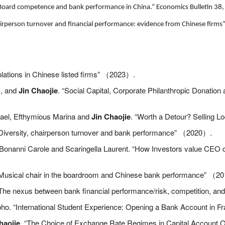
Board competence and bank performance in China.” Economics Bulletin 38,
airperson turnover and financial performance: evidence from Chinese firms
iolations in Chinese listed firms”
2023
.
（
）
., and
Jin Chaojie
. “Social Capital, Corporate Philanthropic Donatio
ael, Efthymious Marina and
Jin Chaojie
. “Worth a Detour? Selling L
“Diversity, chairperson turnover and bank performance”
2020
.
（
）
 Bonanni Carole and Scaringella Laurent. “How Investors value CE
“Musical chair in the boardroom and Chinese bank performance”
20
（
The nexus between bank financial performance/risk, competition, and
ho. “International Student Experience: Opening a Bank Account in F
haojie
. “The Choice of Exchange Rate Regimes in Capital Account 