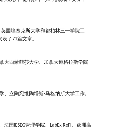
、英国埃塞克斯大学和都柏林三一学院工
发表了
篇文章。
71
拿大西蒙菲莎大学、加拿大道格拉斯学院
学、立陶宛维陶塔斯·马格纳斯大学工作。
、法国
管理学院、
、欧洲高
IESEG
LabEx ReFi