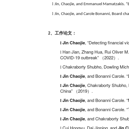
l
Jin, Chaojie, and Emmanuel Mamatzakis. “
l
Jin, Chaojie, and Carole Bonanni, Board ch
、工作论文：
2
Jin Chaojie
, “Detecting financial v
l
Han Jian, Zhang Hua, Rui Oliver M
l
COVID-19 outbreak”
2022
.
（
）
Chakraborty Shubho, Dowling Mich
l
Jin Chaojie
, and Bonanni Carole. 
l
Jin Chaojie
, Chakraborty Shubho,
l
China”
2019
.
（
）
Jin Chaojie
, and Bonanni Carole. 
l
Jin Chaojie
, and Bonanni Carole. “
l
Jin Chaojie
, and Chakraborty Shub
l
Cui Hongyu, Dai Jinping, and
Jin C
l