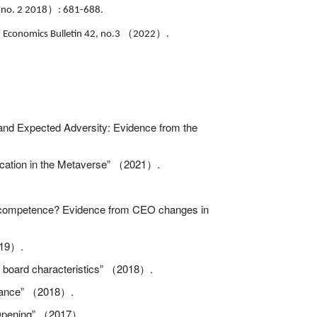
）
 no. 2 2018
: 681-688.
（
）
” Economics Bulletin 42, no.3
2022
.
n and Expected Adversity: Evidence from the
ocation in the Metaverse”
2021
.
（
）
O competence? Evidence from CEO changes in
19
.
）
 board characteristics”
2018
.
（
）
rance”
2018
.
（
）
Opening”
2017
.
（
）