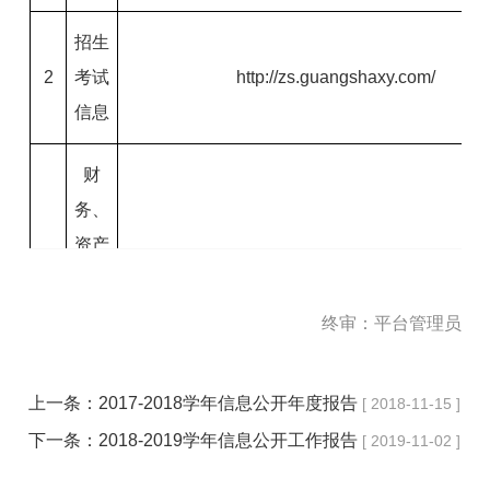
招生
2
考试
http://zs.guangshaxy.com/
信息
财
务、
资产
3
http://nw.guangshaxy.com/articledl06
及收
费信
终审：平台管理员
息
上一条：
2017-2018学年信息公开年度报告
[ 2018-11-15 ]
人事
下一条：
2018-2019学年信息公开工作报告
[ 2019-11-02 ]
4
师资
http://nw.guangshaxy.com/gsxy200703rs
信息