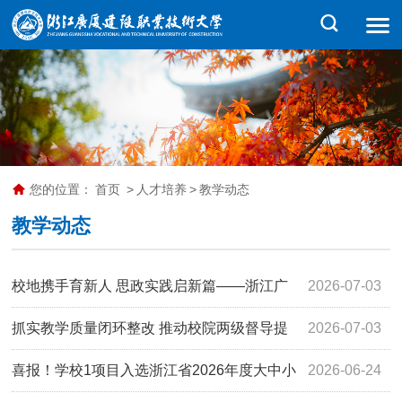
您的位置：
首页
>
人才培养
>
教学动态
教学动态
校地携手育新人 思政实践启新篇——浙江广
2026-07-03
厦建设职业技术大学马克思主义学院与巍山镇古渊头村共建
抓实教学质量闭环整改 推动校院两级督导提
2026-07-03
思政课实践教学基地
质增效 ——学校召开教学督导工作例会
喜报！学校1项目入选浙江省2026年度大中小
2026-06-24