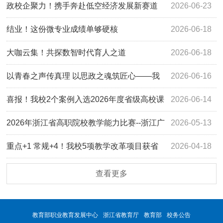
学课程教材研究项目
政校企聚力！携手奔赴低空经济发展新赛道
2026-06-23
结业！这份微专业成绩单够硬核
2026-06-18
大咖云集！共探数智时代育人之道
2026-06-18
以青春之声传真理 以思政之魂筑匠心——我
2026-06-16
校首届大学生讲思政课展示活动圆满落幕
喜报！我校2个案例入选2026年度省级高校课
2026-06-14
程思政教学案例
2026年浙江省高职院校教学能力比赛--浙江广
2026-05-13
厦建设职业技术大学参赛团队信息公示
重点+1 常规+4！我校5项教学改革项目获省
2026-04-18
级立项
查看更多
教育部职业教育发展中心
浙江省教育厅
教育部
校务公告