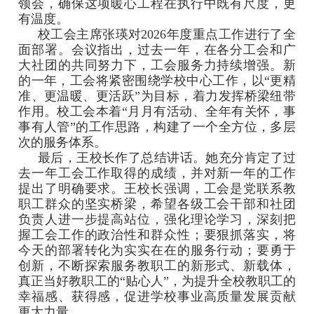
领会，确保这项暖心工程在执行中既有尺度，更
有温度。
校工会主席张瑛对2026年度重点工作进行了全
面部署。会议指出，过去一年，在各分工会和广
大社团的共同努力下，工会服务力持续增强。新
的一年，工会将紧密围绕学校中心工作，以“更精
准、更温暖、更活跃”为目标，着力发挥桥梁纽带
作用。校工会本着“月月有活动、全年有关怀，事
事有人管”的工作思路，构建了一个全方位，多层
次的服务体系。
最后，王校长作了总结讲话。她充分肯定了过
去一年工会工作取得的成绩，并对新一年的工作
提出了明确要求。王校长强调，工会是党联系教
职工群众的坚实桥梁，希望各级工会干部和社团
负责人进一步提高站位，强化理论学习，深刻把
握工会工作的政治性和群众性；要狠抓落实，将
今天的部署转化为实实在在的服务行动；要勇于
创新，不断探索服务教职工的新形式、新载体，
真正当好教职工的“贴心人”，为提升全校教职工的
幸福感、获得感，促进学校事业高质量发展贡献
更大力量。