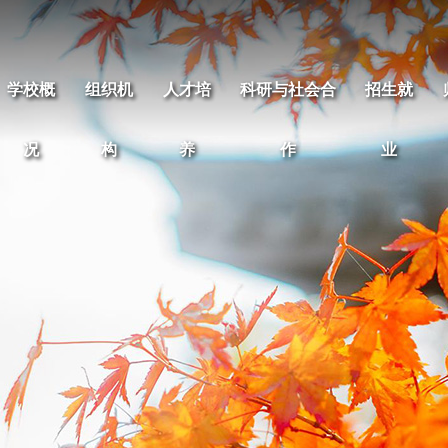
学校概
组织机
人才培
科研与社会合
招生就
况
构
养
作
业