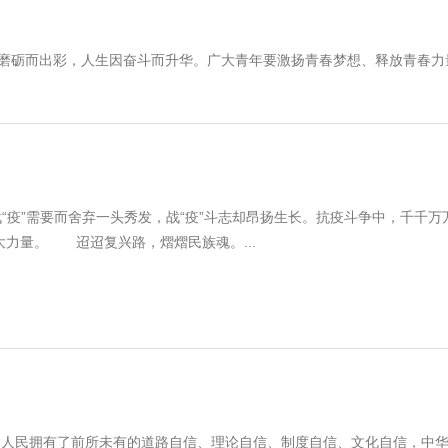
由磨砺而出彩，人生因奋斗而升华。广大青年要激扬青春梦想、释放青春力
“疫”需要而舍弃一头秀发，战“疫”斗志却昂扬生长。抗疫斗争中，千千万
力量。 迢迢复兴路，熠熠民族魂。...
国人民拥有了前所未有的道路自信、理论自信、制度自信、文化自信，中