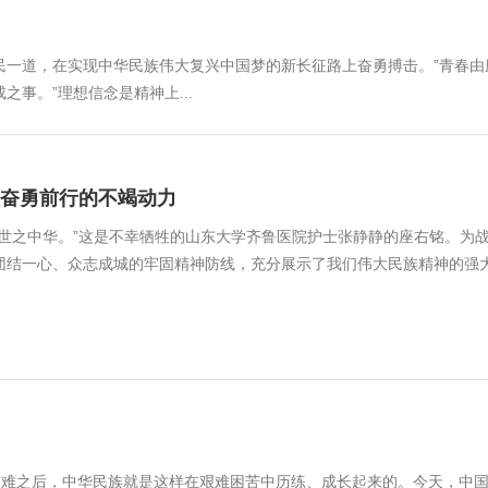
民一道，在实现中华民族伟大复兴中国梦的新长征路上奋勇搏击。”青春
事。”理想信念是精神上...
奋勇前行的不竭动力
世之中华。”这是不幸牺牲的山东大学齐鲁医院护士张静静的座右铭。为战
团结一心、众志成城的牢固精神防线，充分展示了我们伟大民族精神的强大
灾难之后，中华民族就是这样在艰难困苦中历练、成长起来的。今天，中