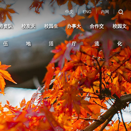
中文
ENG
内网
师资队
校友天
校园生
办事大
合作交
校园文
伍
地
活
厅
流
化