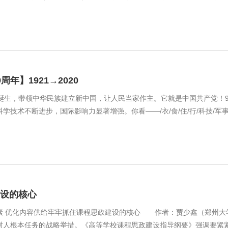
年】1921→2020
织诞生，带领中华民族建立新中国，让人民当家作主。它就是中国共产党！
技术不断进步，国际影响力显著增强。你看——/衣/食/住/行/科技/军事/初
设的核心
素 优化内容供给牢牢抓住课程思政建设的核心 作者：贾少鑫（郑州
人根本任务的战略举措。《高等学校课程思政建设指导纲要》强调要紧紧抓住