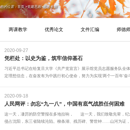
您的位置：
首页
>
党建思政
>
思政长廊
两课教学
优秀论文
文件汇编
师德
2020-09-27
凭栏处：以史为鉴，筑牢信仰基石
习近平总书记在给复旦大学《共产党宣言》展示馆党员志愿服务队全体
定理想信念，在奋发有为中践行初心使命，努力为实现‘两个一百年’奋斗
2020-09-18
人民网评：勿忘“九一八”，中国有底气战胜任何困难
这一天，凄厉的防空警报在多地拉响， 这一天，我们致敬先辈，纪
侵占沈阳，东三省陆续沦陷。柳条湖、残历碑、警世钟……山河为证，屈