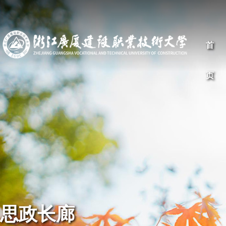
首
页
思政长廊