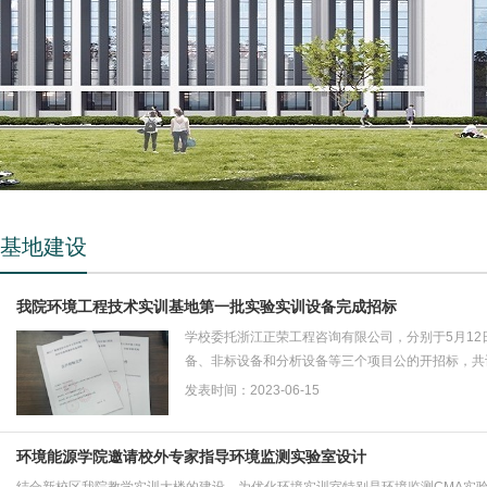
基地建设
我院环境工程技术实训基地第一批实验实训设备完成招标
学校委托浙江正荣工程咨询有限公司，分别于5月12
备、非标设备和分析设备等三个项目公的开招标，共计59
买的设备...
发表时间：2023-06-15
环境能源学院邀请校外专家指导环境监测实验室设计
​结合新校区我院教学实训大楼的建设，为优化环境实训室特别是环境监测CMA