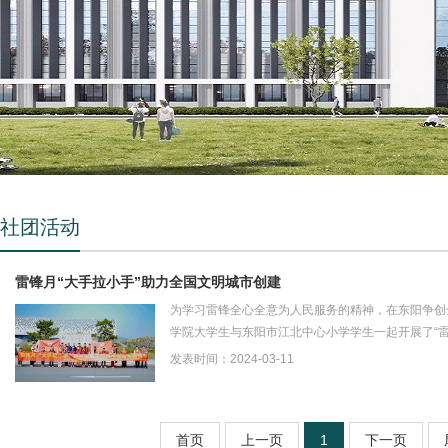
社团活动
雷锋月“大手拉小手”助力全国文明城市创建
为学习雷锋全心全意为人民服务的精神，在东阳争创
学院大学生与东阳市江北中心小学学生一起开展了“雷
车...
发表时间：2024-03-11
首页
上一页
1
下一页